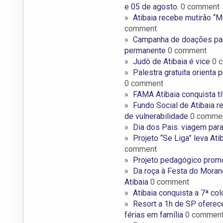
e 05 de agosto.
0 comment
Atibaia recebe mutirão “
comment
Campanha de doações para 
permanente
0 comment
Judô de Atibaia é vice
0 
Palestra gratuita orienta 
0 comment
FAMA Atibaia conquista 
Fundo Social de Atibaia 
de vulnerabilidade
0 comme
Dia dos Pais: viagem para
Projeto “Se Liga” leva Ati
comment
Projeto pedagógico promo
Da roça à Festa do Morang
Atibaia
0 comment
Atibaia conquista a 7ª c
Resort a 1h de SP oferece 
férias em família
0 commen