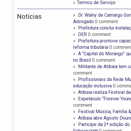
Termos de Serviço
Dr. Walny de Camargo G
Notícias
Advogado
0 comment
Prefeitura conclui instala
DER
0 comment
Prefeitura promove capaci
reforma tributária
0 commen
A “Capital do Morango” qu
no Brasil
0 comment
Militante de Atibaia tem
comment
Profissionais da Rede Mun
educação inclusiva
0 comme
Atibaia realiza Festival 
Espetáculo “Forever Young
comment
Festival Música, Família
Atibaia abre Agosto Dour
Participe da 2ª edição d
Schoenstatt
0 comment