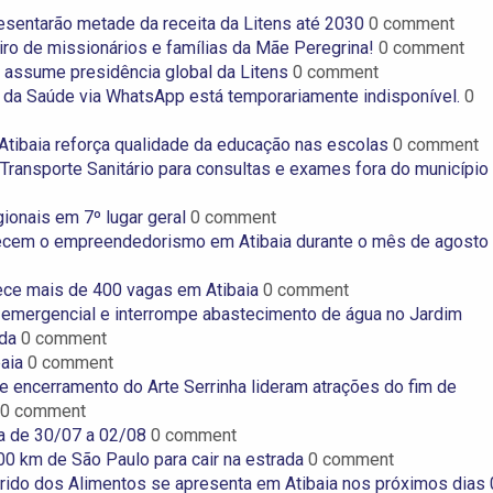
esentarão metade da receita da Litens até 2030
0 comment
iro de missionários e famílias da Mãe Peregrina!
0 comment
assume presidência global da Litens
0 comment
 da Saúde via WhatsApp está temporariamente indisponível.
0
Atibaia reforça qualidade da educação nas escolas
0 comment
Transporte Sanitário para consultas e exames fora do município
ionais em 7º lugar geral
0 comment
alecem o empreendedorismo em Atibaia durante o mês de agosto
ce mais de 400 vagas em Atibaia
0 comment
emergencial e interrompe abastecimento de água no Jardim
nda
0 comment
baia
0 comment
 e encerramento do Arte Serrinha lideram atrações do fim de
0 comment
va de 30/07 a 02/08
0 comment
0 km de São Paulo para cair na estrada
0 comment
ido dos Alimentos se apresenta em Atibaia nos próximos dias 