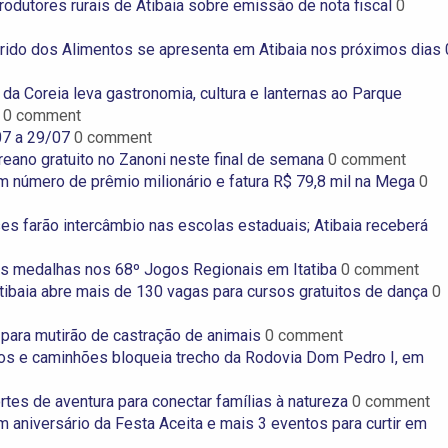
produtores rurais de Atibaia sobre emissão de nota fiscal
0
ido dos Alimentos se apresenta em Atibaia nos próximos dias 
da Coreia leva gastronomia, cultura e lanternas ao Parque
a
0 comment
07 a 29/07
0 comment
reano gratuito no Zanoni neste final de semana
0 comment
um número de prêmio milionário e fatura R$ 79,8 mil na Mega
0
es farão intercâmbio nas escolas estaduais; Atibaia receberá
as medalhas nos 68º Jogos Regionais em Itatiba
0 comment
tibaia abre mais de 130 vagas para cursos gratuitos de dança
0
 para mutirão de castração de animais
0 comment
os e caminhões bloqueia trecho da Rodovia Dom Pedro I, em
es de aventura para conectar famílias à natureza
0 comment
 aniversário da Festa Aceita e mais 3 eventos para curtir em