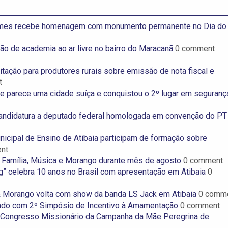
omes recebe homenagem com monumento permanente no Dia do
ção de academia ao ar livre no bairro do Maracanã
0 comment
tação para produtores rurais sobre emissão de nota fiscal e
t
e parece uma cidade suíça e conquistou o 2º lugar em seguranç
 candidatura a deputado federal homologada em convenção do P
icipal de Ensino de Atibaia participam de formação sobre
nt
da Família, Música e Morango durante mês de agosto
0 comment
” celebra 10 anos no Brasil com apresentação em Atibaia
0
 & Morango volta com show da banda LS Jack em Atibaia
0 comm
ado com 2º Simpósio de Incentivo à Amamentação
0 comment
o Congresso Missionário da Campanha da Mãe Peregrina de