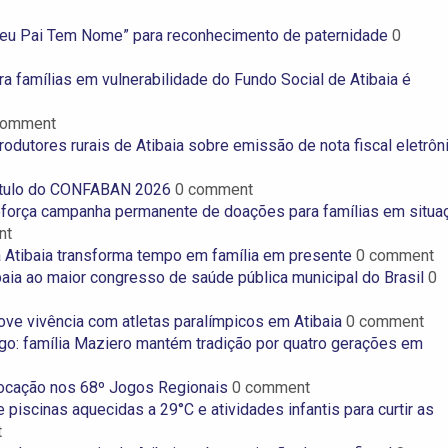
Meu Pai Tem Nome” para reconhecimento de paternidade
0
famílias em vulnerabilidade do Fundo Social de Atibaia é
comment
produtores rurais de Atibaia sobre emissão de nota fiscal eletrôn
título do CONFABAN 2026
0 comment
reforça campanha permanente de doações para famílias em situa
nt
 Atibaia transforma tempo em família em presente
0 comment
baia ao maior congresso de saúde pública municipal do Brasil
0
ve vivência com atletas paralímpicos em Atibaia
0 comment
o: família Maziero mantém tradição por quatro gerações em
olocação nos 68º Jogos Regionais
0 comment
piscinas aquecidas a 29°C e atividades infantis para curtir as
t