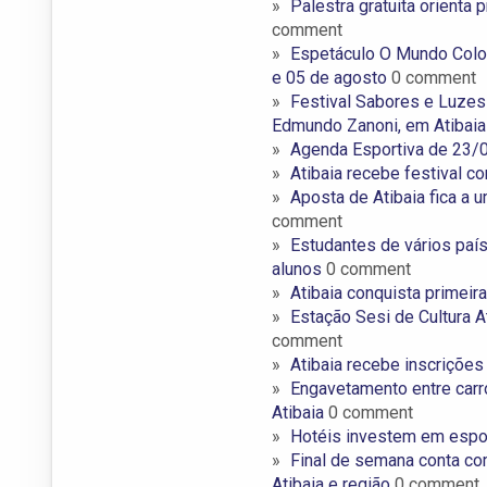
Palestra gratuita orienta 
comment
Espetáculo O Mundo Color
e 05 de agosto
0 comment
Festival Sabores e Luzes 
Edmundo Zanoni, em Atibai
Agenda Esportiva de 23/
Atibaia recebe festival co
Aposta de Atibaia fica a 
comment
Estudantes de vários país
alunos
0 comment
Atibaia conquista primeir
Estação Sesi de Cultura A
comment
Atibaia recebe inscrições
Engavetamento entre carr
Atibaia
0 comment
Hotéis investem em esport
Final de semana conta com
Atibaia e região
0 comment