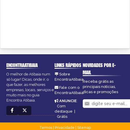
ENCONTRAATIBAIA
LINKS RÁPIDOS
NOVIDADES POR E-
MAIL
O melhor de Atibaia num
Sobre
só lugar! Dicas, onde ir, o
EncontraAtibaia
Receba grátis as
que fazer, as melhores
principais notícias,
Fale com o
empresas, locais, serviços e
dicas e promoções
EncontraAtibaia
muito mais no guia
Encontra Atibaia.
ANUNCIE
:
Com
destaque
|
Grátis
Termos
|
Privacidade
|
Sitemap