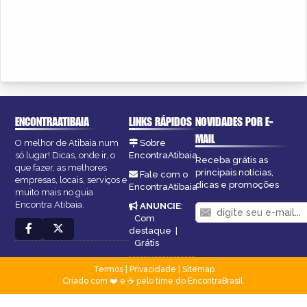
ENCONTRAATIBAIA
LINKS RÁPIDOS
NOVIDADES POR E-
MAIL
O melhor de Atibaia num
Sobre
só lugar! Dicas, onde ir, o
EncontraAtibaia
Receba grátis as
que fazer, as melhores
principais notícias,
Fale com o
empresas, locais, serviços e
dicas e promoções
EncontraAtibaia
muito mais no guia
Encontra Atibaia.
ANUNCIE
:
Com
destaque
|
Grátis
Termos
|
Privacidade
|
Sitemap
Criado com ❤️ e ☕ pelo time do EncontraBrasil