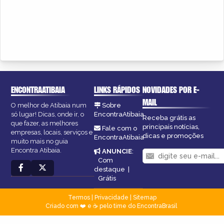
ENCONTRAATIBAIA
LINKS RÁPIDOS
NOVIDADES POR E-
MAIL
O melhor de Atibaia num
Sobre
só lugar! Dicas, onde ir, o
EncontraAtibaia
Receba grátis as
que fazer, as melhores
principais notícias,
Fale com o
empresas, locais, serviços e
dicas e promoções
EncontraAtibaia
muito mais no guia
Encontra Atibaia.
ANUNCIE
:
Com
destaque
|
Grátis
Termos
|
Privacidade
|
Sitemap
Criado com ❤️ e ☕ pelo time do EncontraBrasil