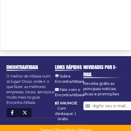
ENCONTRAATIBAIA
LINKS RÁPIDOS
NOVIDADES POR E-
MAIL
O melhor de Atibaia num
Sobre
só lugar! Dicas, onde ir, o
EncontraAtibaia
Receba grátis as
que fazer, as melhores
principais notícias,
Fale com o
empresas, locais, serviços e
dicas e promoções
EncontraAtibaia
muito mais no guia
Encontra Atibaia.
ANUNCIE
:
Com
destaque
|
Grátis
Termos
|
Privacidade
|
Sitemap