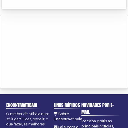
ENCONTRAATIBAIA
LINKS RÁPIDOS
NOVIDADES POR E-
MAIL
O melhor de Atibaia num
Sobre
só lugar! Dicas, onde ir, o
EncontraAtibaia
Receba grátis as
que fazer, as melhores
principais notícias,
Fale com o