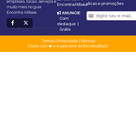
empresas, locais, serviços e
dicas e promoções
EncontraAtibaia
muito mais no guia
Encontra Atibaia.
ANUNCIE
:
Com
destaque
|
Grátis
Termos
|
Privacidade
|
Sitemap
Criado com ❤️ e ☕ pelo time do EncontraBrasil