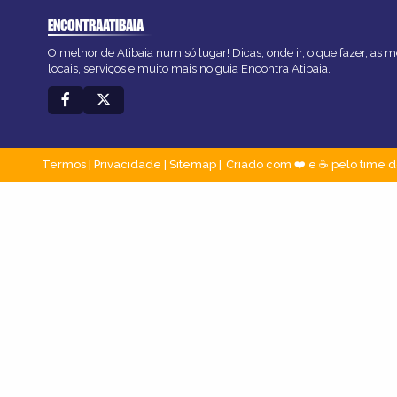
ENCONTRAATIBAIA
O melhor de Atibaia num só lugar! Dicas, onde ir, o que fazer, as
locais, serviços e muito mais no guia Encontra Atibaia.
Termos
|
Privacidade
|
Sitemap
Criado com ❤️ e ☕ pelo time d