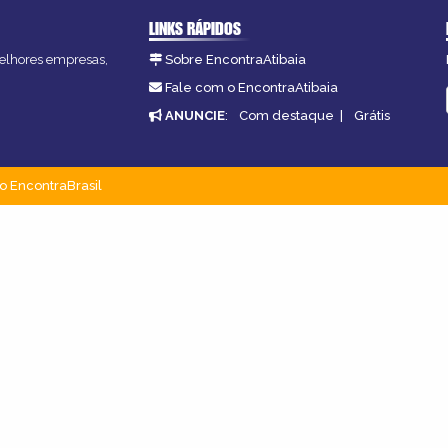
LINKS RÁPIDOS
 melhores empresas,
Sobre EncontraAtibaia
Fale com o EncontraAtibaia
ANUNCIE
:
Com destaque
|
Grátis
o EncontraBrasil