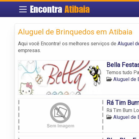
Encontra
Atibaia
Aluguel de Brinquedos em Atibaia
Aqui você Encontra! os melhores serviços de
Aluguel d
empresas.
Bella Festas
Temos tudo Par
Aluguel de 
Rá Tim Bum
Rá Tim Bum Lo
Aluguel de 