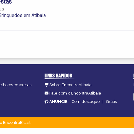
estas
as
Brinquedos em Atibaia
LINKS RÁPIDOS
 melhores empresas,
Sobre EncontraAtibaia
Fale com o EncontraAtibaia
ANUNCIE
:
Com destaque
|
Grátis
o EncontraBrasil