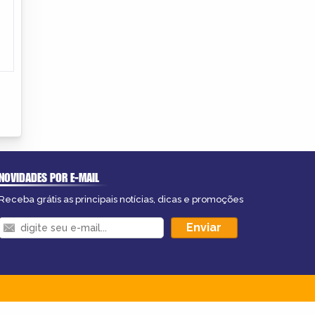
NOVIDADES POR E-MAIL
Receba grátis as principais notícias, dicas e promoções