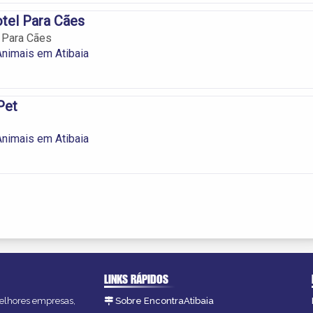
tel Para Cães
 Para Cães
Animais em Atibaia
Pet
Animais em Atibaia
LINKS RÁPIDOS
 melhores empresas,
Sobre EncontraAtibaia