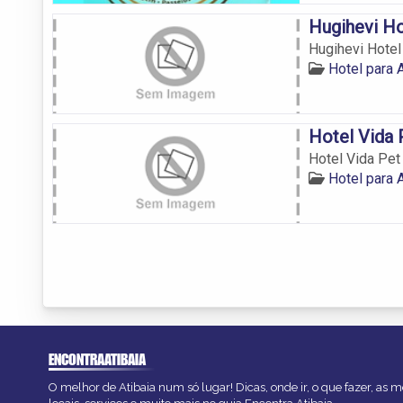
Hugihevi Ho
Hugihevi Hotel
Hotel para 
Hotel Vida 
Hotel Vida Pet
Hotel para 
ENCONTRAATIBAIA
O melhor de Atibaia num só lugar! Dicas, onde ir, o que fazer, as