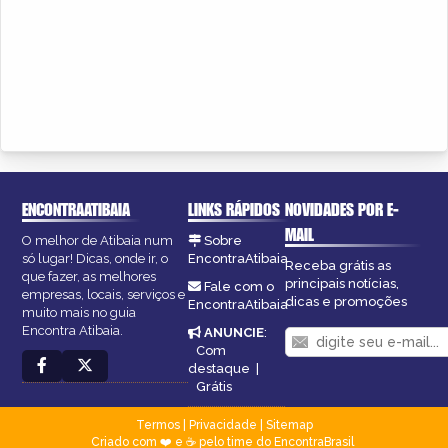
ENCONTRAATIBAIA
LINKS RÁPIDOS
NOVIDADES POR E-
MAIL
O melhor de Atibaia num
Sobre
só lugar! Dicas, onde ir, o
EncontraAtibaia
Receba grátis as
que fazer, as melhores
principais notícias,
Fale com o
empresas, locais, serviços e
dicas e promoções
EncontraAtibaia
muito mais no guia
Encontra Atibaia.
ANUNCIE
:
Com
destaque
|
Grátis
Termos
|
Privacidade
|
Sitemap
Criado com ❤️ e ☕ pelo time do EncontraBrasil