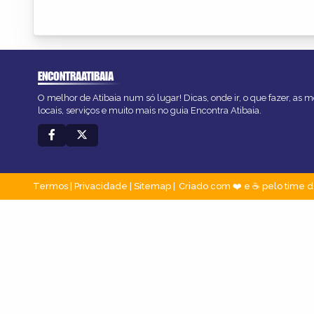
ENCONTRAATIBAIA
O melhor de Atibaia num só lugar! Dicas, onde ir, o que fazer, as
locais, serviços e muito mais no guia Encontra Atibaia.
Termos
|
Privacidade
|
Sitemap
Criado com ❤️ e ☕ pelo time d