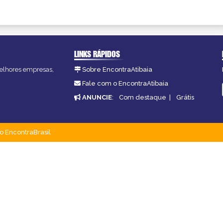
LINKS RÁPIDOS
 melhores empresas,
Sobre EncontraAtibaia
Fale com o EncontraAtibaia
ANUNCIE
:
Com destaque
|
Grátis
o EncontraBrasil