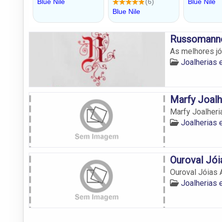
Russomanno
As melhores jói
Joalherias 
Marfy Joalh
Marfy Joalheri
Joalherias 
Ouroval Jói
Ouroval Jóias A
Joalherias 