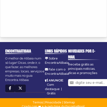
ENCONTRAATIBAIA
LINKS RÁPIDOS
NOVIDADES POR E-
MAIL
O melhor de Atibaia num
Sobre
só lugar! Dicas, onde ir, o
EncontraAtibaia
Receba grátis as
que fazer, as melhores
principais notícias,
Fale com o
empresas, locais, serviços e
dicas e promoções
EncontraAtibaia
muito mais no guia
Encontra Atibaia.
ANUNCIE
:
Com
destaque
|
Grátis
Termos
|
Privacidade
|
Sitemap
Criado com ❤️ e ☕ pelo time do EncontraBrasil