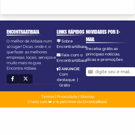
ENCONTRAATIBAIA
LINKS RÁPIDOS
NOVIDADES POR E-
MAIL
O melhor de Atibaia num
Sobre
só lugar! Dicas, onde ir, o
EncontraAtibaia
Receba grátis as
que fazer, as melhores
principais notícias,
Fale com o
empresas, locais, serviços e
dicas e promoções
EncontraAtibaia
muito mais no guia
Encontra Atibaia.
ANUNCIE
:
Com
destaque
|
Grátis
Termos
|
Privacidade
|
Sitemap
Criado com ❤️ e ☕ pelo time do EncontraBrasil