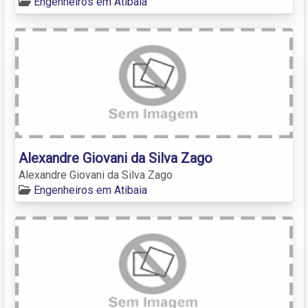
Engenheiros em Atibaia
Alexandre Giovani da Silva Zago
Alexandre Giovani da Silva Zago
Engenheiros em Atibaia