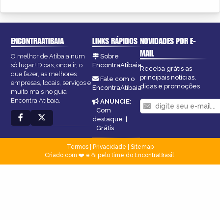
ENCONTRAATIBAIA
LINKS RÁPIDOS
NOVIDADES POR E-
MAIL
O melhor de Atibaia num
Sobre
só lugar! Dicas, onde ir, o
EncontraAtibaia
Receba grátis as
que fazer, as melhores
principais notícias,
Fale com o
empresas, locais, serviços e
dicas e promoções
EncontraAtibaia
muito mais no guia
Encontra Atibaia.
ANUNCIE
:
Com
destaque
|
Grátis
Termos
|
Privacidade
|
Sitemap
Criado com ❤️ e ☕ pelo time do EncontraBrasil