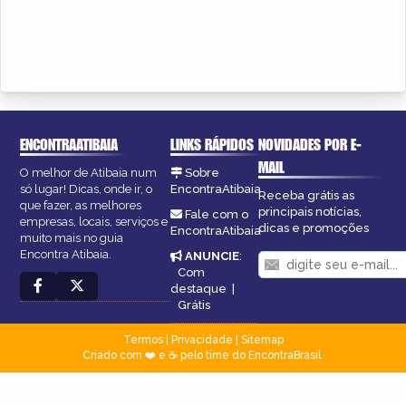
ENCONTRAATIBAIA
LINKS RÁPIDOS
NOVIDADES POR E-
MAIL
O melhor de Atibaia num
Sobre
só lugar! Dicas, onde ir, o
EncontraAtibaia
Receba grátis as
que fazer, as melhores
principais notícias,
Fale com o
empresas, locais, serviços e
dicas e promoções
EncontraAtibaia
muito mais no guia
Encontra Atibaia.
ANUNCIE
:
Com
destaque
|
Grátis
Termos
|
Privacidade
|
Sitemap
Criado com ❤️ e ☕ pelo time do EncontraBrasil