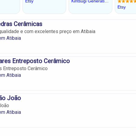
dras Cerâmicas
ualidade e com excelentes preço em Atibaia
em Atibaia
res Entreposto Cerâmico
 Entreposto Cerâmico
em Atibaia
ão João
João
em Atibaia