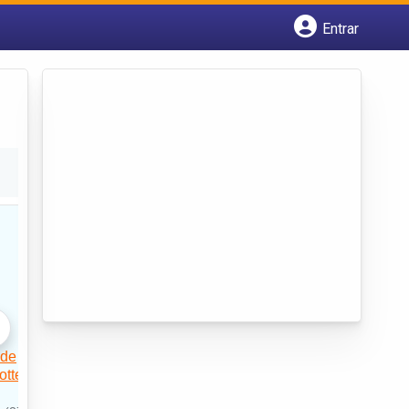
Entrar
Cadastrar empresa
Fazer login
Criar conta