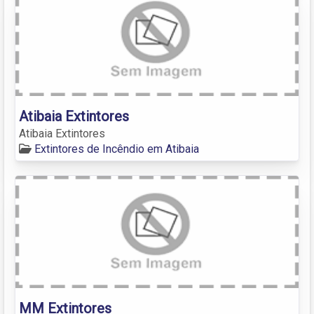
Atibaia Extintores
Atibaia Extintores
Extintores de Incêndio em Atibaia
MM Extintores