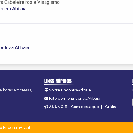
ra Cabeleireiros e Visagismo
os em Atibaia
beleza Atibaia
LINKS RÁPIDOS
 melhores empresas,
Sobre EncontraAtibaia
Fale com o EncontraAtibaia
ANUNCIE
:
Com destaque
|
Grátis
o EncontraBrasil