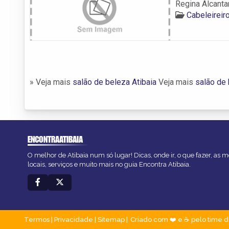
Regina Alcanta
Cabeleireir
» Veja mais
salão de beleza Atibaia
Veja mais
salão de 
ENCONTRAATIBAIA
O melhor de Atibaia num só lugar! Dicas, onde ir, o que fazer, as
locais, serviços e muito mais no guia Encontra Atibaia.
Termos
|
Privacidade
|
Sitemap
Criado com ❤️ e ☕ pelo time d