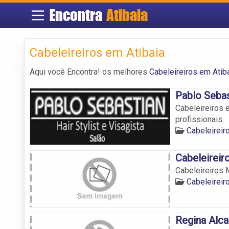
Encontra
Atibaia
Cabeleireiros em Atibaia
Aqui você Encontra! os melhores
Cabeleireiros em Atib
Pablo Sebas
Cabeleireiros 
profissionais.
Cabeleireir
Cabeleireir
Cabeleireiros 
Cabeleireir
Regina Alca