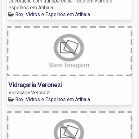
Decoração com transparência. Tudo em vidros e
espelhos em Atibaia.
Box, Vidros e Espelhos em Atibaia
Vidraçaria Veronezi
Vidraçaria Veronezi
Box, Vidros e Espelhos em Atibaia