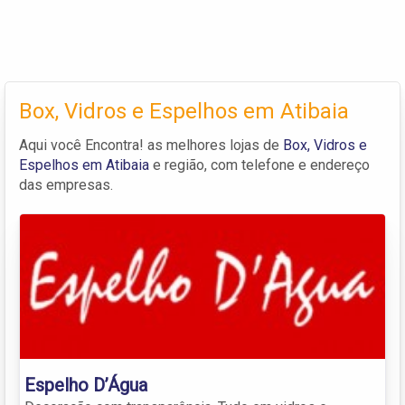
Box, Vidros e Espelhos em Atibaia
Aqui você Encontra! as melhores lojas de
Box, Vidros e
Espelhos em Atibaia
e região, com telefone e endereço
das empresas.
Espelho D’Água