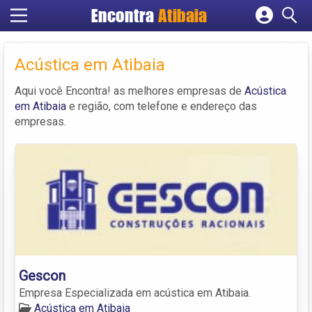
Encontra
Atibaia
Cadastrar empresa
Fazer login
Acústica em Atibaia
Criar conta
Aqui você Encontra! as melhores empresas de
Acústica
em Atibaia
e região, com telefone e endereço das
empresas.
Gescon
Empresa Especializada em acústica em Atibaia.
Acústica em Atibaia