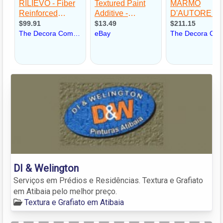
DI & Welington
Serviços em Prédios e Residências. Textura e Grafiato
em Atibaia pelo melhor preço.
Textura e Grafiato em Atibaia