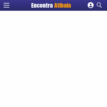
Encontra
Atibaia
Cadastrar empresa
Fazer login
Criar conta