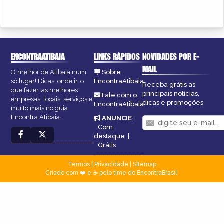
ENCONTRAATIBAIA
LINKS RÁPIDOS
NOVIDADES POR E-
MAIL
O melhor de Atibaia num
Sobre
só lugar! Dicas, onde ir, o
EncontraAtibaia
Receba grátis as
que fazer, as melhores
principais notícias,
Fale com o
empresas, locais, serviços e
dicas e promoções
EncontraAtibaia
muito mais no guia
Encontra Atibaia.
ANUNCIE
:
Com
destaque
|
Grátis
Termos
|
Privacidade
|
Sitemap
Criado com ❤️ e ☕ pelo time do EncontraBrasil