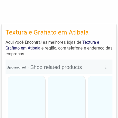
Textura e Grafiato em Atibaia
Aqui você Encontra! as melhores lojas de
Textura e
Grafiato em Atibaia
e região, com telefone e endereço das
empresas.