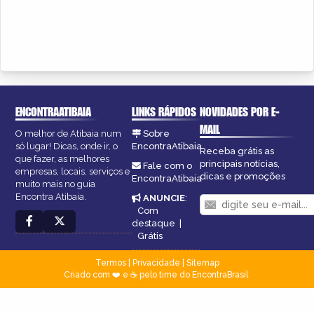
ENCONTRAATIBAIA
LINKS RÁPIDOS
NOVIDADES POR E-
MAIL
O melhor de Atibaia num
Sobre
só lugar! Dicas, onde ir, o
EncontraAtibaia
Receba grátis as
que fazer, as melhores
principais notícias,
Fale com o
empresas, locais, serviços e
dicas e promoções
EncontraAtibaia
muito mais no guia
Encontra Atibaia.
ANUNCIE
:
Com
destaque
|
Grátis
Termos
|
Privacidade
|
Sitemap
Criado com ❤️ e ☕ pelo time do EncontraBrasil