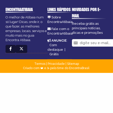
ENCONTRAATIBAIA
LINKS RÁPIDOS
NOVIDADES POR E-
MAIL
O melhor de Atibaia num
Sobre
só lugar! Dicas, onde ir, o
EncontraAtibaia
Receba grátis as
que fazer, as melhores
principais notícias,
Fale com o
empresas, locais, serviços e
dicas e promoções
EncontraAtibaia
muito mais no guia
Encontra Atibaia.
ANUNCIE
:
Com
destaque
|
Grátis
Termos
|
Privacidade
|
Sitemap
Criado com ❤️ e ☕ pelo time do EncontraBrasil