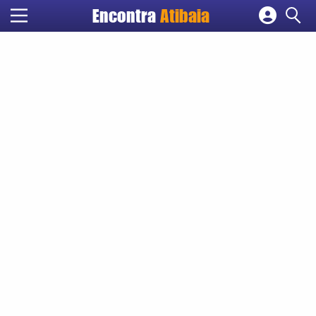
Encontra
Atibaia
Cadastrar empresa
Fazer login
Criar conta