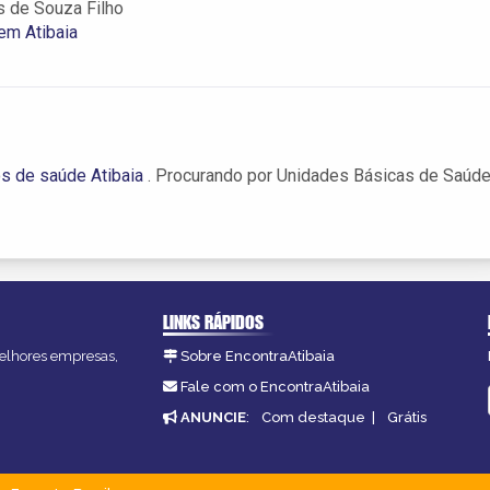
s de Souza Filho
em Atibaia
s de saúde Atibaia
. Procurando por Unidades Básicas de Saúd
LINKS RÁPIDOS
 melhores empresas,
Sobre EncontraAtibaia
Fale com o EncontraAtibaia
ANUNCIE
:
Com destaque
|
Grátis