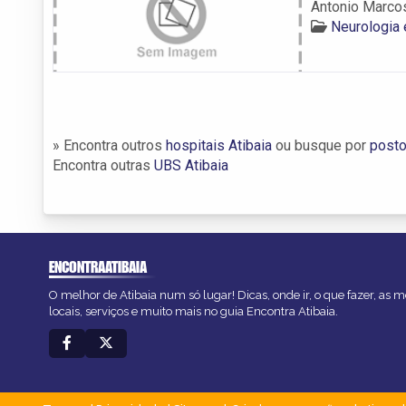
Antonio Marco
Neurologia 
» Encontra outros
hospitais Atibaia
ou busque por
posto
Encontra outras
UBS Atibaia
ENCONTRAATIBAIA
O melhor de Atibaia num só lugar! Dicas, onde ir, o que fazer, as
locais, serviços e muito mais no guia Encontra Atibaia.