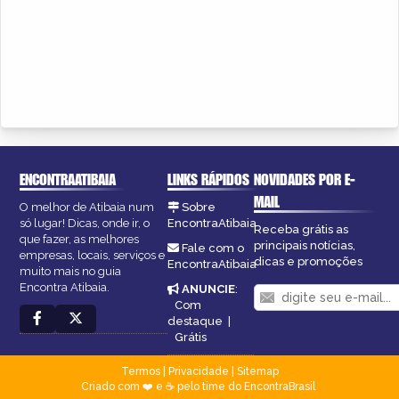
ENCONTRAATIBAIA
LINKS RÁPIDOS
NOVIDADES POR E-
MAIL
O melhor de Atibaia num
Sobre
só lugar! Dicas, onde ir, o
EncontraAtibaia
Receba grátis as
que fazer, as melhores
principais notícias,
Fale com o
empresas, locais, serviços e
dicas e promoções
EncontraAtibaia
muito mais no guia
Encontra Atibaia.
ANUNCIE
:
Com
destaque
|
Grátis
Termos
|
Privacidade
|
Sitemap
Criado com ❤️ e ☕ pelo time do EncontraBrasil