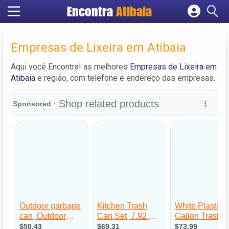
Encontra
Atibaia
Cadastrar empresa
Fazer login
Empresas de Lixeira em Atibaia
Criar conta
Aqui você Encontra! as melhores
Empresas de Lixeira em
Atibaia
e região, com telefone e endereço das empresas.