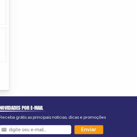
NOVIDADES POR E-MAIL
Receba grátis as principais notícias, dicas e promoções