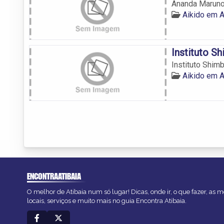
Ananda Marun
Aikido em A
Instituto S
Instituto Shim
Aikido em A
ENCONTRAATIBAIA
O melhor de Atibaia num só lugar! Dicas, onde ir, o que fazer, as
locais, serviços e muito mais no guia Encontra Atibaia.