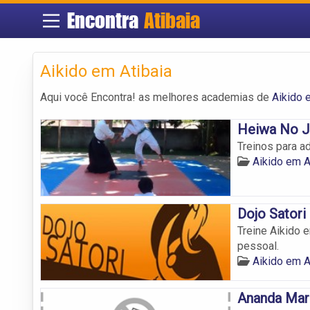
Encontra
Atibaia
Aikido em Atibaia
Aqui você Encontra! as melhores academias de
Aikido 
Heiwa No J
Treinos para ad
Aikido em A
Dojo Satori
Treine Aikido 
pessoal.
Aikido em A
Ananda Mar