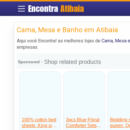
Encontra
Atibaia
Cama, Mesa e Banho em Atibaia
Aqui você Encontra! as melhores lojas de
Cama, Mesa e
empresas.