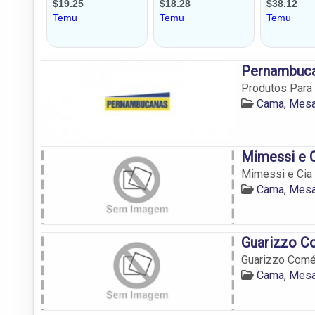
Pernambuc
Produtos Para 
Cama, Mesa
Mimessi e 
Mimessi e Cia
Cama, Mesa
Guarizzo Co
Guarizzo Comér
Cama, Mesa