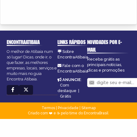
ENCONTRAATIBAIA
LINKS RÁPIDOS
NOVIDADES POR E-
MAIL
O melhor de Atibaia num
Sobre
só lugar! Dicas, onde ir, o
EncontraAtibaia
Receba grátis as
que fazer, as melhores
principais notícias,
Fale com o
empresas, locais, serviços e
dicas e promoções
EncontraAtibaia
muito mais no guia
Encontra Atibaia.
ANUNCIE
:
Com
destaque
|
Grátis
Termos
|
Privacidade
|
Sitemap
Criado com ❤️ e ☕ pelo time do EncontraBrasil