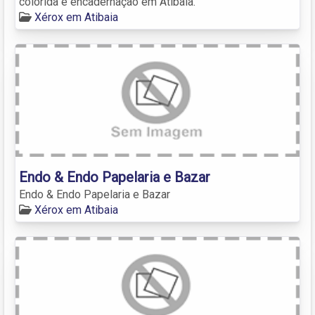
colorida e encadernação em Atibaia.
Xérox em Atibaia
Endo & Endo Papelaria e Bazar
Endo & Endo Papelaria e Bazar
Xérox em Atibaia