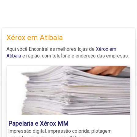
Xérox em Atibaia
Aqui você Encontra! as melhores lojas de
Xérox em
Atibaia
e região, com telefone e endereço das empresas.
Papelaria e Xérox MM
Impressão digital, impressão colorida, plotagem