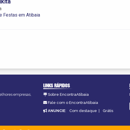
kita
a
e Festas em Atibaia
LINKS RÁPIDOS
 melhores empresas,
Sobre EncontraAtibaia
Fale com o EncontraAtibaia
ANUNCIE
:
Com destaque
|
Grátis