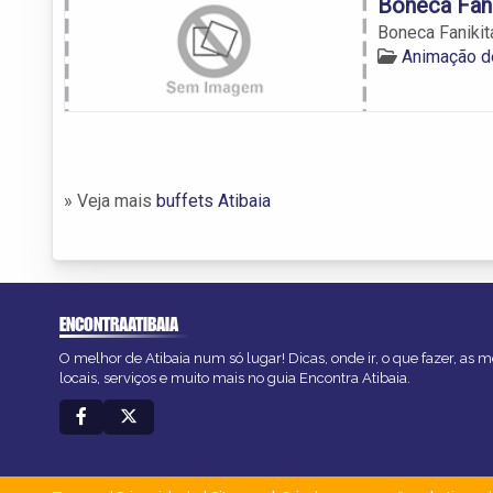
Boneca Fani
Boneca Fanikit
Animação d
» Veja mais
buffets Atibaia
ENCONTRAATIBAIA
O melhor de Atibaia num só lugar! Dicas, onde ir, o que fazer, as
locais, serviços e muito mais no guia Encontra Atibaia.