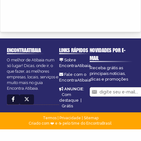
ENCONTRAATIBAIA
LINKS RÁPIDOS
NOVIDADES POR E-
MAIL
O melhor de Atibaia num
Sobre
só lugar! Dicas, onde ir, o
EncontraAtibaia
Receba grátis as
que fazer, as melhores
principais notícias,
Fale com o
empresas, locais, serviços e
dicas e promoções
EncontraAtibaia
muito mais no guia
Encontra Atibaia.
ANUNCIE
:
Com
destaque
|
Grátis
Termos
|
Privacidade
|
Sitemap
Criado com ❤️ e ☕ pelo time do EncontraBrasil