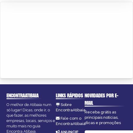
ENCONTRAATIBAIA
LINKS RÁPIDOS
NOVIDADES POR E-
MAIL
O melhor de Atibaia num
Sobre
só lugar! Dicas, onde ir, o
EncontraAtibaia
Receba grátis as
que fazer, as melhores
principais notícias,
Fale com o
empresas, locais, serviços e
dicas e promoções
EncontraAtibaia
muito mais no guia
Encontra Atibaia.
ANUNCIE
: