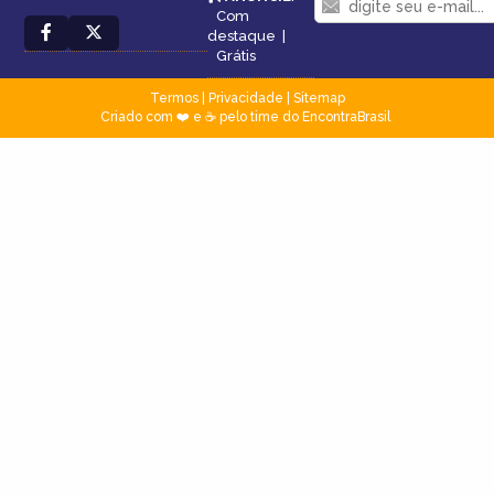
Com
destaque
|
Grátis
Termos
|
Privacidade
|
Sitemap
Criado com ❤️ e ☕ pelo time do EncontraBrasil