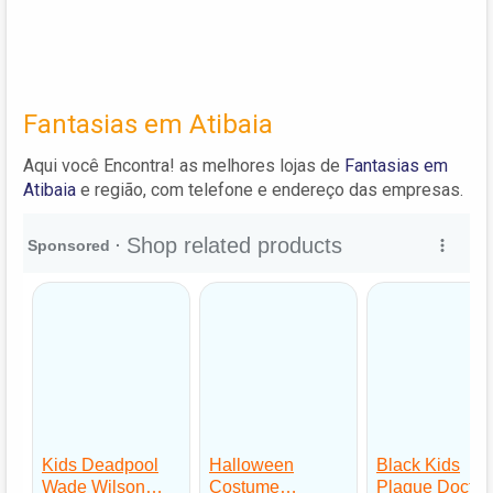
Fantasias em Atibaia
Aqui você Encontra! as melhores lojas de
Fantasias em
Atibaia
e região, com telefone e endereço das empresas.