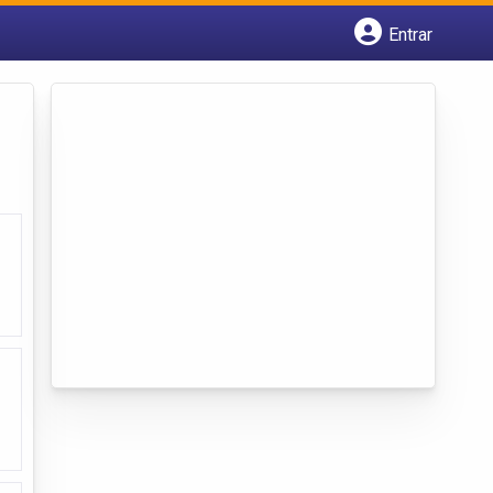
Entrar
Cadastrar empresa
Fazer login
Criar conta