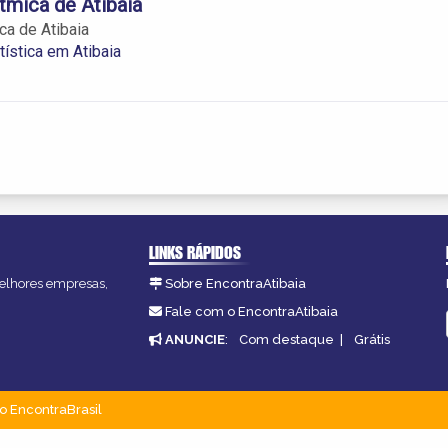
ítmica de Atibaia
ca de Atibaia
tística em Atibaia
LINKS RÁPIDOS
 melhores empresas,
Sobre EncontraAtibaia
Fale com o EncontraAtibaia
ANUNCIE
:
Com destaque
|
Grátis
o EncontraBrasil