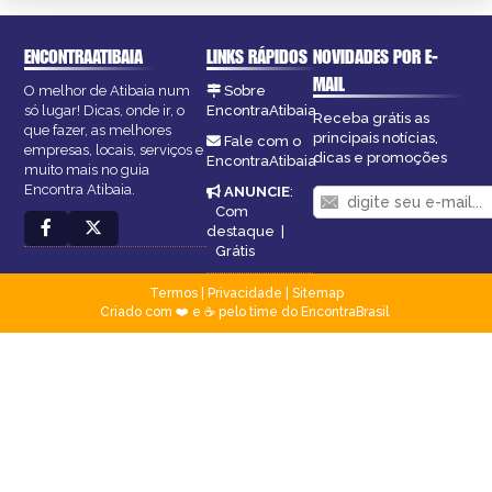
ENCONTRAATIBAIA
LINKS RÁPIDOS
NOVIDADES POR E-
MAIL
O melhor de Atibaia num
Sobre
só lugar! Dicas, onde ir, o
EncontraAtibaia
Receba grátis as
que fazer, as melhores
principais notícias,
Fale com o
empresas, locais, serviços e
dicas e promoções
EncontraAtibaia
muito mais no guia
Encontra Atibaia.
ANUNCIE
:
Com
destaque
|
Grátis
Termos
|
Privacidade
|
Sitemap
Criado com ❤️ e ☕ pelo time do EncontraBrasil