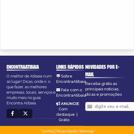
ENCONTRAATIBAIA
LINKS RÁPIDOS
NOVIDADES POR E-
MAIL
O melhor de Atibaia num
Sobre
só lugar! Dicas, onde ir, o
EncontraAtibaia
Receba grátis as
que fazer, as melhores
principais notícias,
Fale com o
empresas, locais, serviços e
dicas e promoções
EncontraAtibaia
muito mais no guia
Encontra Atibaia.
ANUNCIE
:
Com
destaque
|
Grátis
Termos
|
Privacidade
|
Sitemap