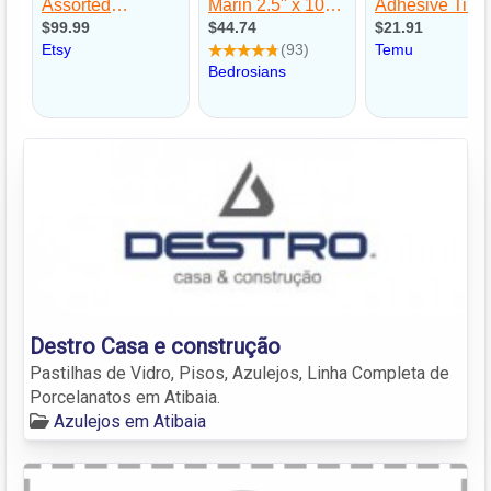
Destro Casa e construção
Pastilhas de Vidro, Pisos, Azulejos, Linha Completa de
Porcelanatos em Atibaia.
Azulejos em Atibaia