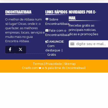
ENCONTRAATIBAIA
LINKS RÁPIDOS
NOVIDADES POR E-
MAIL
O melhor de Atibaia num
Sobre
só lugar! Dicas, onde ir, o
EncontraAtibaia
Receba grátis as
que fazer, as melhores
principais notícias,
Fale com o
empresas, locais, serviços e
dicas e promoções
EncontraAtibaia
muito mais no guia
Encontra Atibaia.
ANUNCIE
:
Com
destaque
|
Grátis
Termos
|
Privacidade
|
Sitemap
Criado com ❤️ e ☕ pelo time do EncontraBrasil