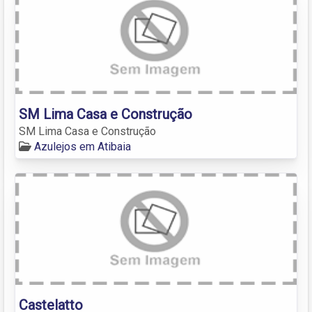
SM Lima Casa e Construção
SM Lima Casa e Construção
Azulejos em Atibaia
Castelatto