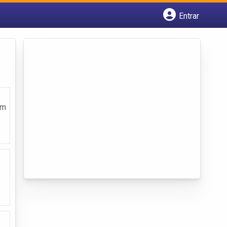
Entrar
Cadastrar empresa
Fazer login
Criar conta
em