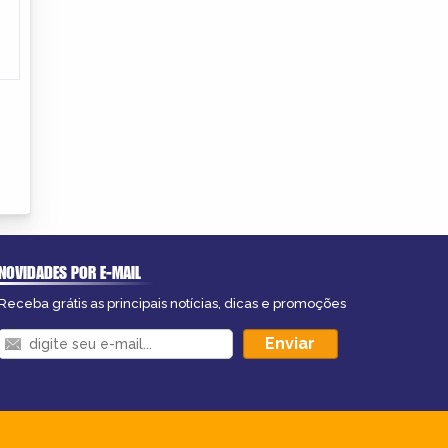
NOVIDADES POR E-MAIL
Receba grátis as principais notícias, dicas e promoções