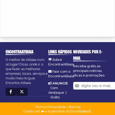
ENCONTRAATIBAIA
LINKS RÁPIDOS
NOVIDADES POR E-
MAIL
O melhor de Atibaia num
Sobre
só lugar! Dicas, onde ir, o
EncontraAtibaia
Receba grátis as
que fazer, as melhores
principais notícias,
Fale com o
empresas, locais, serviços e
dicas e promoções
EncontraAtibaia
muito mais no guia
Encontra Atibaia.
ANUNCIE
:
Com
destaque
|
Grátis
Termos
|
Privacidade
|
Sitemap
Criado com ❤️ e ☕ pelo time do EncontraBrasil