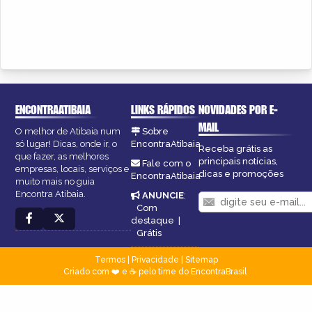
ENCONTRAATIBAIA
LINKS RÁPIDOS
NOVIDADES POR E-
MAIL
O melhor de Atibaia num
Sobre
só lugar! Dicas, onde ir, o
EncontraAtibaia
Receba grátis as
que fazer, as melhores
principais notícias,
Fale com o
empresas, locais, serviços e
dicas e promoções
EncontraAtibaia
muito mais no guia
Encontra Atibaia.
ANUNCIE
:
Com
destaque
|
Grátis
Termos
|
Privacidade
|
Sitemap
Criado com ❤️ e ☕ pelo time do EncontraBrasil