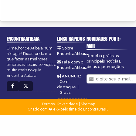
ENCONTRAATIBAIA
LINKS RÁPIDOS
NOVIDADES POR E-
MAIL
O melhor de Atibaia num
Sobre
só lugar! Dicas, onde ir, o
EncontraAtibaia
Receba grátis as
que fazer, as melhores
principais notícias,
Fale com o
empresas, locais, serviços e
dicas e promoções
EncontraAtibaia
muito mais no guia
Encontra Atibaia.
ANUNCIE
:
Com
destaque
|
Grátis
Termos
|
Privacidade
|
Sitemap
Criado com ❤️ e ☕ pelo time do EncontraBrasil