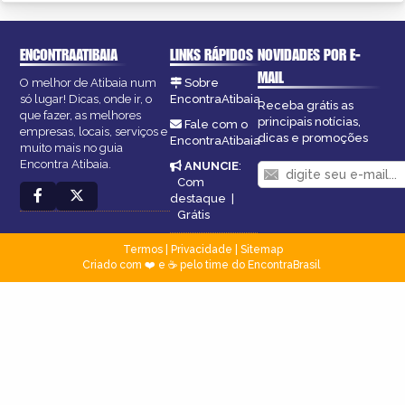
ENCONTRAATIBAIA
LINKS RÁPIDOS
NOVIDADES POR E-
MAIL
O melhor de Atibaia num
Sobre
só lugar! Dicas, onde ir, o
EncontraAtibaia
Receba grátis as
que fazer, as melhores
principais notícias,
Fale com o
empresas, locais, serviços e
dicas e promoções
EncontraAtibaia
muito mais no guia
Encontra Atibaia.
ANUNCIE
:
Com
destaque
|
Grátis
Termos
|
Privacidade
|
Sitemap
Criado com ❤️ e ☕ pelo time do EncontraBrasil