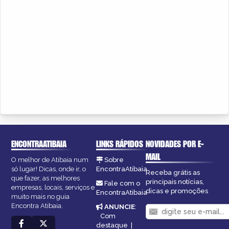
ENCONTRAATIBAIA
LINKS RÁPIDOS
NOVIDADES POR E-
MAIL
O melhor de Atibaia num
Sobre
só lugar! Dicas, onde ir, o
EncontraAtibaia
Receba grátis as
que fazer, as melhores
principais notícias,
Fale com o
empresas, locais, serviços e
dicas e promoções
EncontraAtibaia
muito mais no guia
Encontra Atibaia.
ANUNCIE
:
Com
destaque
|