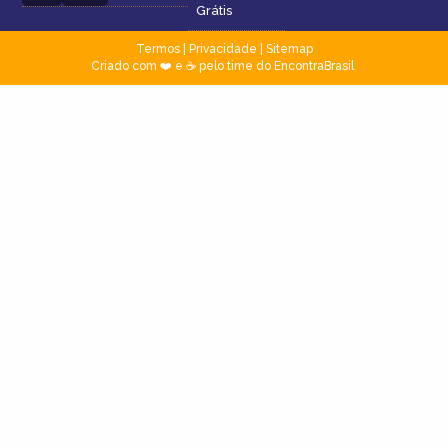
Grátis
Termos
|
Privacidade
|
Sitemap
Criado com ❤️ e ☕ pelo time do EncontraBrasil