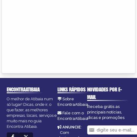
ENCONTRAATIBAIA
LINKS RÁPIDOS
NOVIDADES POR E-
MAIL
O melhor de Atibaia num
Sobre
só lugar! Dicas, onde ir, o
EncontraAtibaia
Receba grátis as
que fazer, as melhores
principais notícias,
Fale com o
empresas, locais, serviços e
dicas e promoções
EncontraAtibaia
muito mais no guia
Encontra Atibaia.
ANUNCIE
:
Com