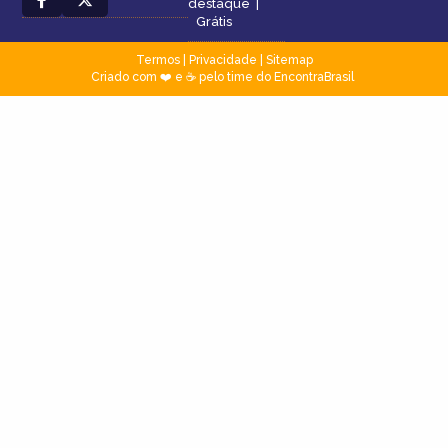
destaque
|
Grátis
Termos
|
Privacidade
|
Sitemap
Criado com ❤️ e ☕ pelo time do EncontraBrasil