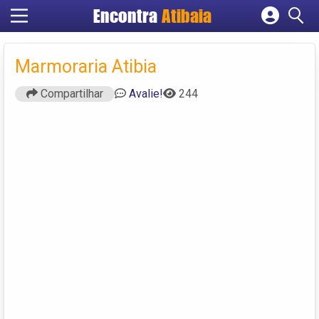
Encontra
Atibaia
Cadastrar empresa
Fazer login
Marmoraria Atibia
Criar conta
Compartilhar
Avalie!
244