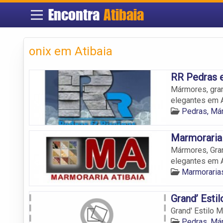
Encontra
Atibaia
onix em Atibaia
RR Pedras e
Mármores, gran
elegantes em A
Pedras, Már
Marmoraria 
Mármores, Gra
elegantes em A
Marmorarias
Grand’ Esti
Grand' Estilo 
Pedras, Már