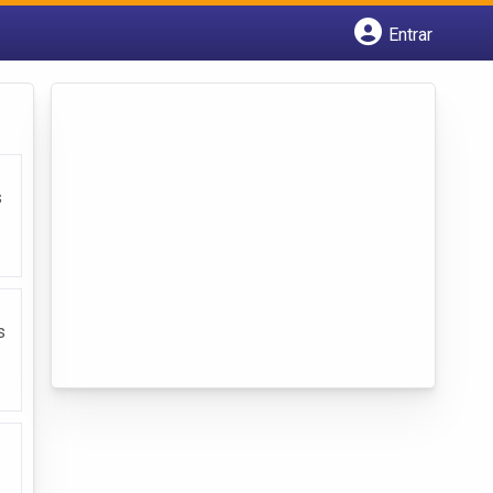
Entrar
Cadastrar empresa
Fazer login
Criar conta
s
s