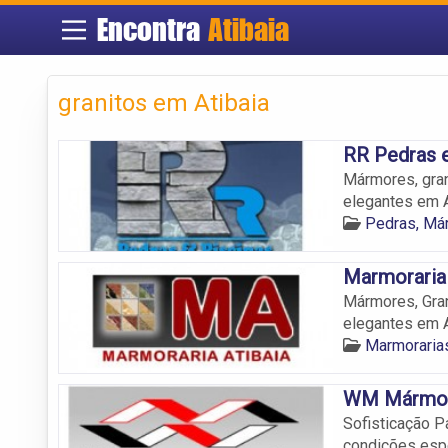
Encontra
Atibaia
granitos em Atibaia
RR Pedras e
Mármores, gran
elegantes em A
Pedras, Már
Marmoraria 
Mármores, Gra
elegantes em A
Marmorarias
WM Mármore
Sofisticação P
condições esp