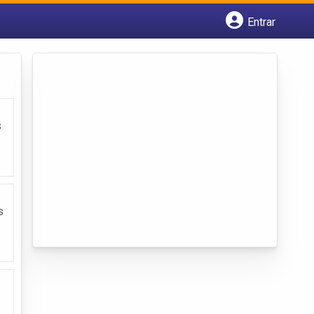
Entrar
Cadastrar empresa
Fazer login
Criar conta
s
s