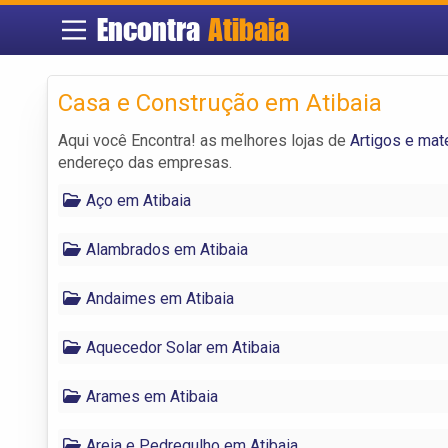
Encontra
Atibaia
Casa e Construção em Atibaia
Aqui você Encontra! as melhores lojas de
Artigos e mat
endereço das empresas.
Aço em Atibaia
Alambrados em Atibaia
Andaimes em Atibaia
Aquecedor Solar em Atibaia
Arames em Atibaia
Areia e Pedregulho em Atibaia