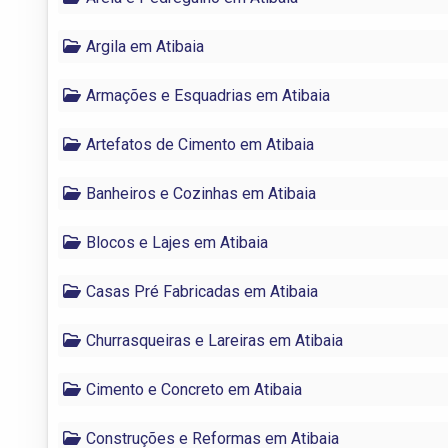
Argila em Atibaia
Armações e Esquadrias em Atibaia
Artefatos de Cimento em Atibaia
Banheiros e Cozinhas em Atibaia
Blocos e Lajes em Atibaia
Casas Pré Fabricadas em Atibaia
Churrasqueiras e Lareiras em Atibaia
Cimento e Concreto em Atibaia
Construções e Reformas em Atibaia