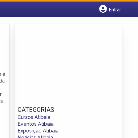
Entrar
Cadastrar empresa
Fazer login
Criar conta
a é
ida
r
ma
CATEGORIAS
Cursos Atibaia
Eventos Atibaia
Exposição Atibaia
Notícias Atibaia