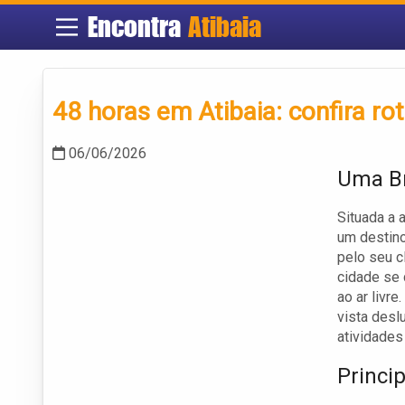
Encontra
Atibaia
48 horas em Atibaia: confira ro
06/06/2026
Uma Br
Situada a 
um destino
pelo seu c
cidade se 
ao ar livr
vista desl
atividades
Princi