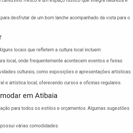
 cafezinho fresco e um espaço rústico que integra natureza e
 para desfrutar de um bom lanche acompanhado da vista para o
r
Alguns locais que refletem a cultura local incluem:
ura local, onde frequentemente acontecem eventos e feiras.
vidades culturais, como exposições e apresentações artísticas.
 e artística local, oferecendo cursos e oficinas regulares.
modar em Atibaia
ação para todos os estilos e orçamentos. Algumas sugestões
possui várias comodidades.