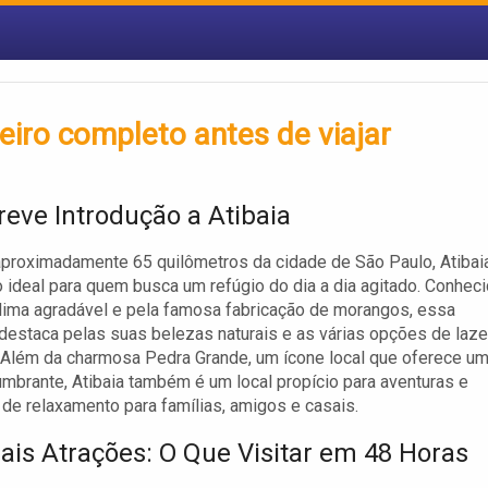
teiro completo antes de viajar
eve Introdução a Atibaia
aproximadamente 65 quilômetros da cidade de São Paulo, Atibai
 ideal para quem busca um refúgio do dia a dia agitado. Conhec
lima agradável e pela famosa fabricação de morangos, essa
destaca pelas suas belezas naturais e as várias opções de laze
e. Além da charmosa Pedra Grande, um ícone local que oferece u
umbrante, Atibaia também é um local propício para aventuras e
 de relaxamento para famílias, amigos e casais.
pais Atrações: O Que Visitar em 48 Horas